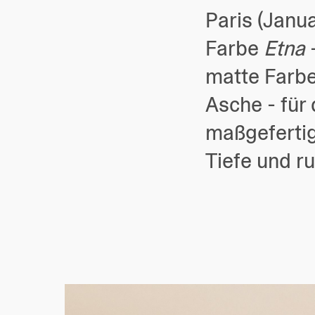
Paris (Janu
Farbe
Etna
-
matte Farbe
Asche - für 
maßgefertig
Tiefe und r