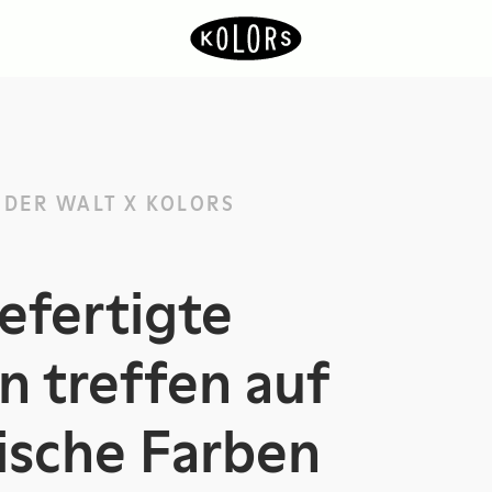
 DER WALT X KOLORS
efertigte
 treffen auf
ische Farben